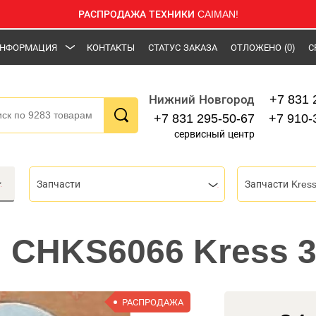
РАСПРОДАЖА ТЕХНИКИ CAIMAN!
НФОРМАЦИЯ
КОНТАКТЫ
СТАТУС ЗАКАЗА
ОТЛОЖЕНО
(0)
С
+7 831 
Нижний Новгород
+7 831 295-50-67
+7 910-
сервисный центр
Запчасти
Запчасти Kres
 CHKS6066 Kress 
РАСПРОДАЖА