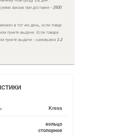
ижнему Новгороду 1-2 дня .
умма заказа при доставке - 2500
можен в тот же день, если товар
ном пункте выдачи. Если товара
ом пункте выдачи - самовывоз 1-2
ИСТИКИ
ь
Kress
кольцо
стопорное