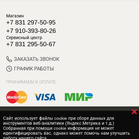
Магазин
+7 831 297-50-95
+7 910-393-80-26
Сервисный центр
+7 831 295-50-67
ЗАКАЗАТЬ ЗВОНОК
ГРАФИК РАБОТЫ
ПРИНИМАЕМ К ОПЛАТЕ
Cайт использует файлы cookie при сборе данных для
© 2017 Магазин Хозяин
инструментов веб-аналитики (Яндекс.Метрика и т.д.)
Собранная при помощи cookie информация не может
Нижний Новгород
идентифицировать вас, однако может помочь нам улучшить
работу нашего сайта.