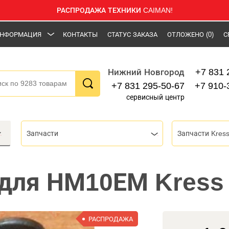
РАСПРОДАЖА ТЕХНИКИ CAIMAN!
НФОРМАЦИЯ
КОНТАКТЫ
СТАТУС ЗАКАЗА
ОТЛОЖЕНО
(0)
С
+7 831 
Нижний Новгород
+7 831 295-50-67
+7 910-
сервисный центр
Запчасти
Запчасти Kres
для НМ10ЕМ Kress
РАСПРОДАЖА