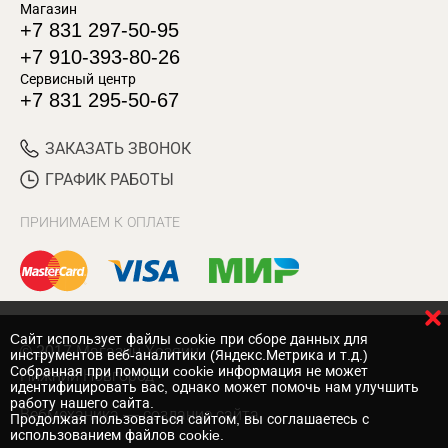
Магазин
+7 831 297-50-95
+7 910-393-80-26
Сервисный центр
+7 831 295-50-67
ЗАКАЗАТЬ ЗВОНОК
ГРАФИК РАБОТЫ
ПРИНИМАЕМ К ОПЛАТЕ
Cайт использует файлы cookie при сборе данных для
© 2017 Магазин Хозяин
инструментов веб-аналитики (Яндекс.Метрика и т.д.)
Собранная при помощи cookie информация не может
Нижний Новгород
идентифицировать вас, однако может помочь нам улучшить
работу нашего сайта.
Вебмеханика
— создание сайта
Продолжая пользоваться сайтом, вы соглашаетесь с
использованием файлов cookie.