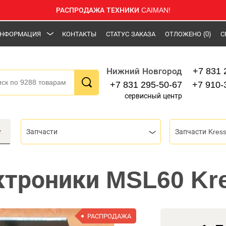
РАСПРОДАЖА ТЕХНИКИ CAIMAN!
НФОРМАЦИЯ
КОНТАКТЫ
СТАТУС ЗАКАЗА
ОТЛОЖЕНО
(0)
С
+7 831 
Нижний Новгород
+7 831 295-50-67
+7 910-
сервисный центр
Запчасти
Запчасти Kres
ктроники MSL60 Kr
РАСПРОДАЖА