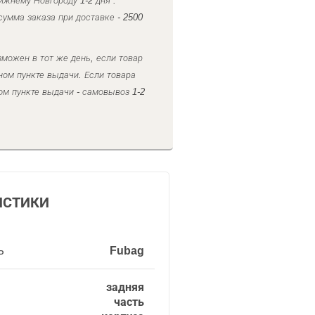
ижнему Новгороду 1-2 дня .
умма заказа при доставке - 2500
можен в тот же день, если товар
ном пункте выдачи. Если товара
ом пункте выдачи - самовывоз 1-2
ИСТИКИ
ь
Fubag
задняя
часть