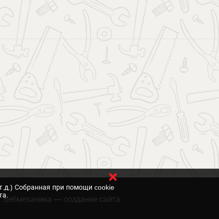
т.д.) Собранная при помощи cookie
та.
Вебмеханика
— создание сайта