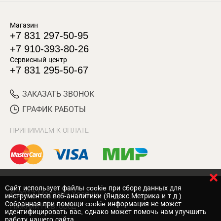
Магазин
+7 831 297-50-95
+7 910-393-80-26
Сервисный центр
+7 831 295-50-67
ЗАКАЗАТЬ ЗВОНОК
ГРАФИК РАБОТЫ
ПРИНИМАЕМ К ОПЛАТЕ
Cайт использует файлы cookie при сборе данных для
© 2017 Магазин Хозяин
инструментов веб-аналитики (Яндекс.Метрика и т.д.)
Собранная при помощи cookie информация не может
Нижний Новгород
идентифицировать вас, однако может помочь нам улучшить
работу нашего сайта.