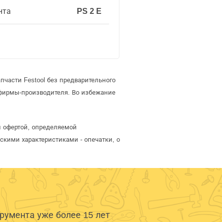
нта
PS 2 E
части Festool без предварительного
 фирмы-производителя. Во избежание
ой офертой, определяемой
скими характеристиками - опечатки, о
умента уже более 15 лет