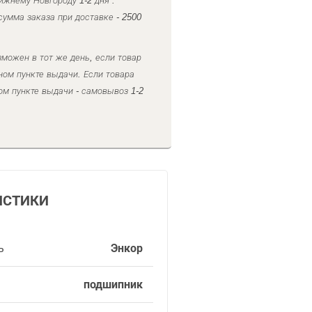
ижнему Новгороду 1-2 дня .
умма заказа при доставке - 2500
можен в тот же день, если товар
ном пункте выдачи. Если товара
ом пункте выдачи - самовывоз 1-2
ИСТИКИ
ь
Энкор
подшипник