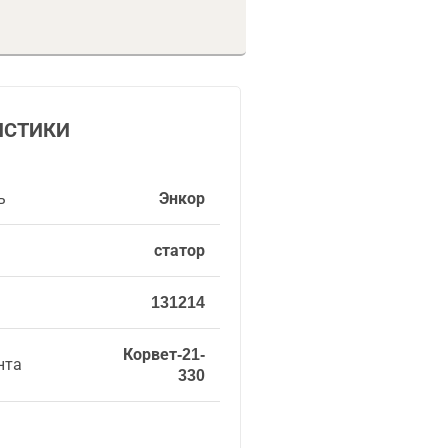
ИСТИКИ
ь
Энкор
статор
131214
Корвет-21-
нта
330