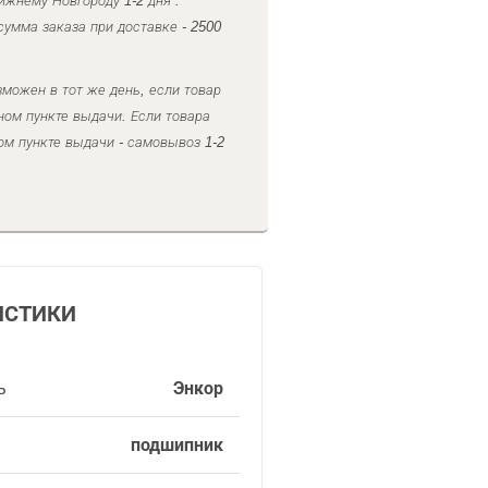
ижнему Новгороду 1-2 дня .
умма заказа при доставке - 2500
можен в тот же день, если товар
ном пункте выдачи. Если товара
ом пункте выдачи - самовывоз 1-2
ИСТИКИ
ь
Энкор
подшипник