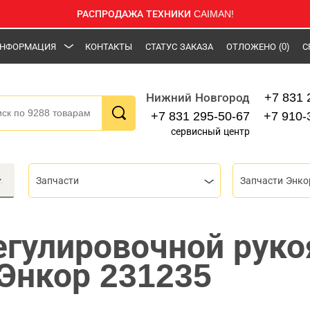
РАСПРОДАЖА ТЕХНИКИ CAIMAN!
НФОРМАЦИЯ
КОНТАКТЫ
СТАТУС ЗАКАЗА
ОТЛОЖЕНО
(0)
С
+7 831 
Нижний Новгород
+7 831 295-50-67
+7 910-
сервисный центр
Запчасти
Запчасти Энко
гулировочной руко
 Энкор 231235