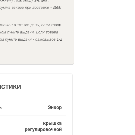
ижнему Новгороду 1-2 дня .
умма заказа при доставке - 2500
можен в тот же день, если товар
ном пункте выдачи. Если товара
ом пункте выдачи - самовывоз 1-2
ИСТИКИ
ь
Энкор
крышка
регулировочной