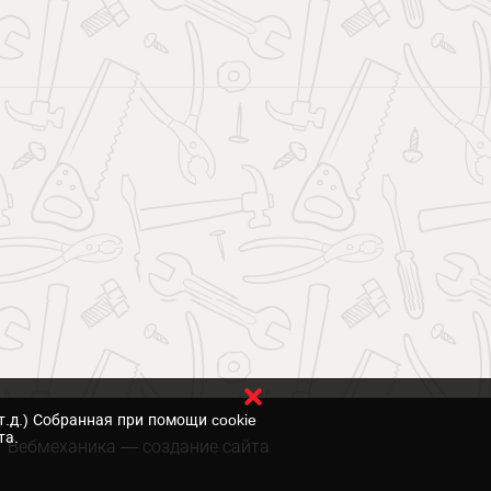
т.д.) Собранная при помощи cookie
та.
Вебмеханика
— создание сайта