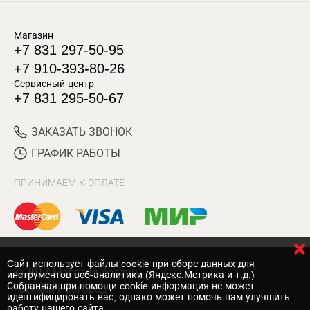
Магазин
+7 831 297-50-95
+7 910-393-80-26
Сервисный центр
+7 831 295-50-67
ЗАКАЗАТЬ ЗВОНОК
ГРАФИК РАБОТЫ
ПРИНИМАЕМ К ОПЛАТЕ
Cайт использует файлы cookie при сборе данных для
© 2017 Магазин Хозяин
инструментов веб-аналитики (Яндекс.Метрика и т.д.)
Собранная при помощи cookie информация не может
Нижний Новгород
идентифицировать вас, однако может помочь нам улучшить
работу нашего сайта.