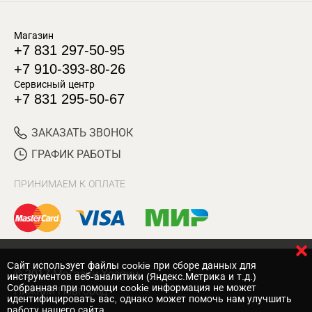
Магазин
+7 831 297-50-95
+7 910-393-80-26
Сервисный центр
+7 831 295-50-67
ЗАКАЗАТЬ ЗВОНОК
ГРАФИК РАБОТЫ
ПРИНИМАЕМ К ОПЛАТЕ
Cайт использует файлы cookie при сборе данных для
© 2017 Магазин Хозяин
инструментов веб-аналитики (Яндекс.Метрика и т.д.)
Собранная при помощи cookie информация не может
Нижний Новгород
идентифицировать вас, однако может помочь нам улучшить
работу нашего сайта.