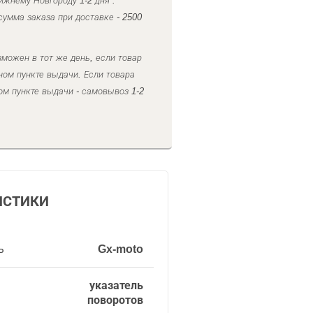
ижнему Новгороду 1-2 дня .
умма заказа при доставке - 2500
можен в тот же день, если товар
ном пункте выдачи. Если товара
ом пункте выдачи - самовывоз 1-2
ИСТИКИ
ь
Gx-moto
указатель
поворотов