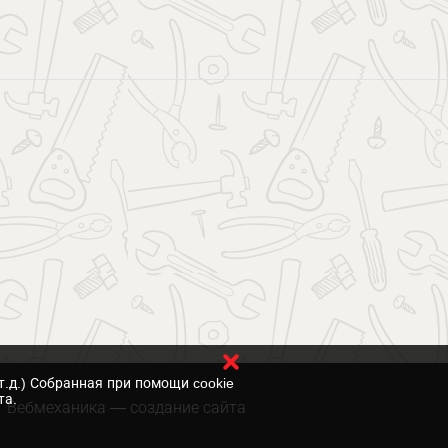
т.д.) Собранная при помощи cookie
та.
Вебмеханика
— создание сайта