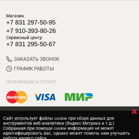
Магазин
+7 831 297-50-95
+7 910-393-80-26
Сервисный центр
+7 831 295-50-67
ЗАКАЗАТЬ ЗВОНОК
ГРАФИК РАБОТЫ
ПРИНИМАЕМ К ОПЛАТЕ
Cайт использует файлы cookie при сборе данных для
© 2017 Магазин Хозяин
инструментов веб-аналитики (Яндекс.Метрика и т.д.)
Собранная при помощи cookie информация не может
Нижний Новгород
идентифицировать вас, однако может помочь нам улучшить
работу нашего сайта.