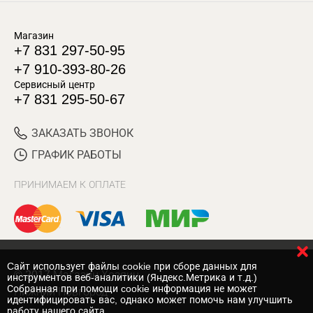
Магазин
+7 831 297-50-95
+7 910-393-80-26
Сервисный центр
+7 831 295-50-67
ЗАКАЗАТЬ ЗВОНОК
ГРАФИК РАБОТЫ
ПРИНИМАЕМ К ОПЛАТЕ
Cайт использует файлы cookie при сборе данных для
© 2017 Магазин Хозяин
инструментов веб-аналитики (Яндекс.Метрика и т.д.)
Собранная при помощи cookie информация не может
Нижний Новгород
идентифицировать вас, однако может помочь нам улучшить
работу нашего сайта.