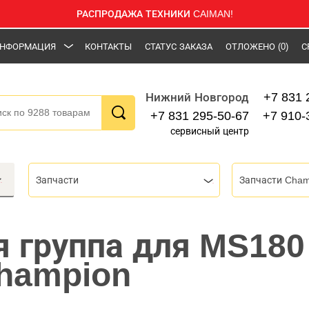
РАСПРОДАЖА ТЕХНИКИ CAIMAN!
НФОРМАЦИЯ
КОНТАКТЫ
СТАТУС ЗАКАЗА
ОТЛОЖЕНО
(0)
С
+7 831 
Нижний Новгород
+7 831 295-50-67
+7 910-
сервисный центр
Запчасти
Запчасти Cham
 группа для MS180
hampion