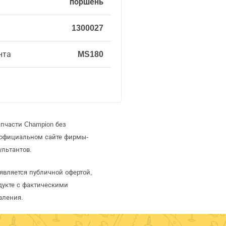
поршень
1300027
нта
MS180
пчасти Champion без
 официальном сайте фирмы-
ультантов.
является публичной офертой,
дукте с фактическими
вления.