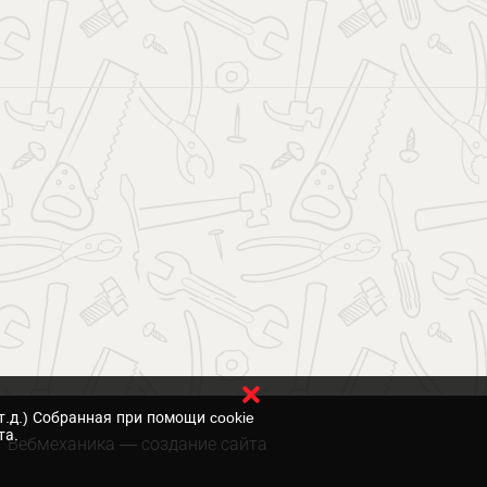
т.д.) Собранная при помощи cookie
та.
Вебмеханика
— создание сайта