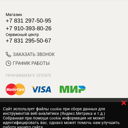
Магазин
+7 831 297-50-95
+7 910-393-80-26
Сервисный центр
+7 831 295-50-67
ЗАКАЗАТЬ ЗВОНОК
ГРАФИК РАБОТЫ
ПРИНИМАЕМ К ОПЛАТЕ
Cайт использует файлы cookie при сборе данных для
© 2017 Магазин Хозяин
инструментов веб-аналитики (Яндекс.Метрика и т.д.)
Собранная при помощи cookie информация не может
Нижний Новгород
идентифицировать вас, однако может помочь нам улучшить
работу нашего сайта.