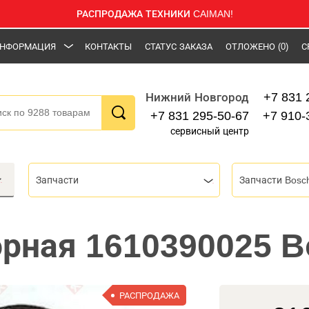
РАСПРОДАЖА ТЕХНИКИ CAIMAN!
НФОРМАЦИЯ
КОНТАКТЫ
СТАТУС ЗАКАЗА
ОТЛОЖЕНО
(0)
С
+7 831 
Нижний Новгород
+7 831 295-50-67
+7 910-
сервисный центр
Запчасти
Запчасти Bosc
орная 1610390025 
РАСПРОДАЖА