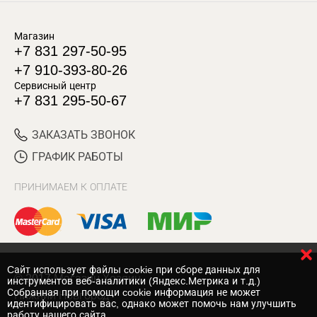
Магазин
+7 831 297-50-95
+7 910-393-80-26
Сервисный центр
+7 831 295-50-67
ЗАКАЗАТЬ ЗВОНОК
ГРАФИК РАБОТЫ
ПРИНИМАЕМ К ОПЛАТЕ
Cайт использует файлы cookie при сборе данных для
© 2017 Магазин Хозяин
инструментов веб-аналитики (Яндекс.Метрика и т.д.)
Собранная при помощи cookie информация не может
Нижний Новгород
идентифицировать вас, однако может помочь нам улучшить
работу нашего сайта.