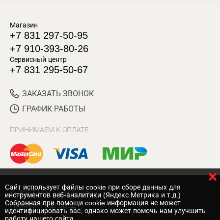
Магазин
+7 831 297-50-95
+7 910-393-80-26
Сервисный центр
+7 831 295-50-67
ЗАКАЗАТЬ ЗВОНОК
ГРАФИК РАБОТЫ
ПРИНИМАЕМ К ОПЛАТЕ
Cайт использует файлы cookie при сборе данных для
© 2017 Магазин Хозяин
инструментов веб-аналитики (Яндекс.Метрика и т.д.)
Собранная при помощи cookie информация не может
Нижний Новгород
идентифицировать вас, однако может помочь нам улучшить
работу нашего сайта.