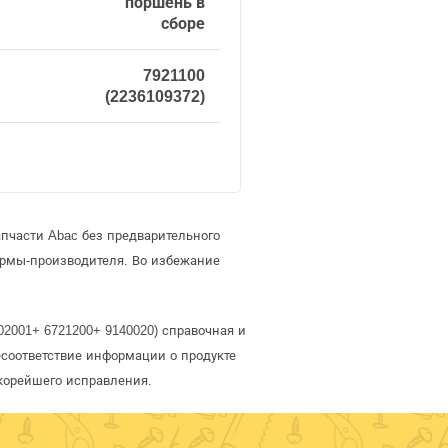
поршень в
сборе
7921100
(2236109372)
пчасти Abac без предварительного
ирмы-производителя. Во избежание
02001+ 6721200+ 9140020) справочная и
есоответствие информации о продукте
скорейшего исправления.