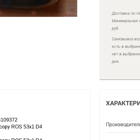
Доставка по Н
Минимальная с
руб.
Самовывоз воз
есть в выбран
нет в выбранн
дня.
ХАРАКТЕР
6109372
Производител
сору ROS 53х1 D4