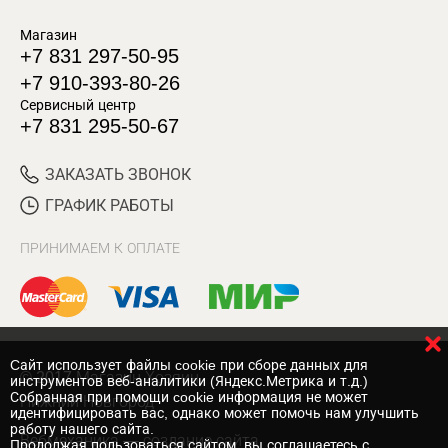
Магазин
+7 831 297-50-95
+7 910-393-80-26
Сервисный центр
+7 831 295-50-67
ЗАКАЗАТЬ ЗВОНОК
ГРАФИК РАБОТЫ
ПРИНИМАЕМ К ОПЛАТЕ
Cайт использует файлы cookie при сборе данных для
© 2017 Магазин Хозяин
инструментов веб-аналитики (Яндекс.Метрика и т.д.)
Собранная при помощи cookie информация не может
Нижний Новгород
идентифицировать вас, однако может помочь нам улучшить
работу нашего сайта.
Вебмеханика
— создание сайта
Продолжая пользоваться сайтом, вы соглашаетесь с