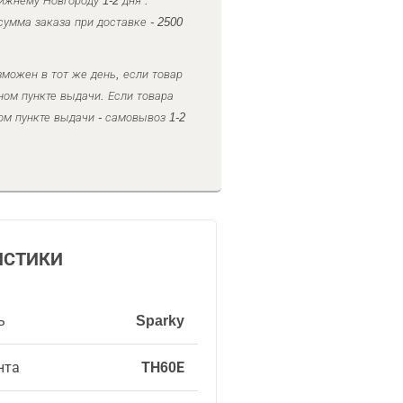
ижнему Новгороду 1-2 дня .
умма заказа при доставке - 2500
можен в тот же день, если товар
ном пункте выдачи. Если товара
ом пункте выдачи - самовывоз 1-2
ИСТИКИ
ь
Sparky
нта
ТН60Е