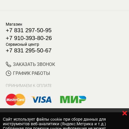
Магазин
+7 831 297-50-95
+7 910-393-80-26
Сервисный центр
+7 831 295-50-67
ЗАКАЗАТЬ ЗВОНОК
ГРАФИК РАБОТЫ
ПРИНИМАЕМ К ОПЛАТЕ
Cайт использует файлы cookie при сборе данных для
© 2017 Магазин Хозяин
инструментов веб-аналитики (Яндекс.Метрика и т.д.)
Собранная при помощи cookie информация не может