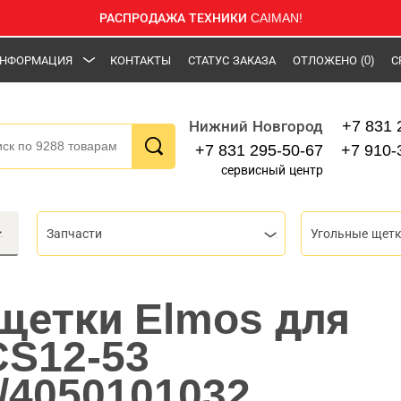
РАСПРОДАЖА ТЕХНИКИ CAIMAN!
НФОРМАЦИЯ
КОНТАКТЫ
СТАТУС ЗАКАЗА
ОТЛОЖЕНО
(0)
С
+7 831 
Нижний Новгород
+7 831 295-50-67
+7 910-
сервисный центр
Запчасти
Угольные щет
щетки Elmos для
CS12-53
/4050101032