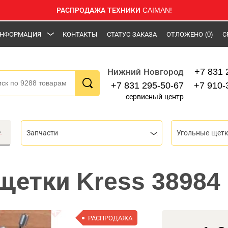
РАСПРОДАЖА ТЕХНИКИ CAIMAN!
НФОРМАЦИЯ
КОНТАКТЫ
СТАТУС ЗАКАЗА
ОТЛОЖЕНО
(0)
С
+7 831 
Нижний Новгород
+7 831 295-50-67
+7 910-
сервисный центр
Запчасти
Угольные щет
щетки Kress 38984 (
РАСПРОДАЖА