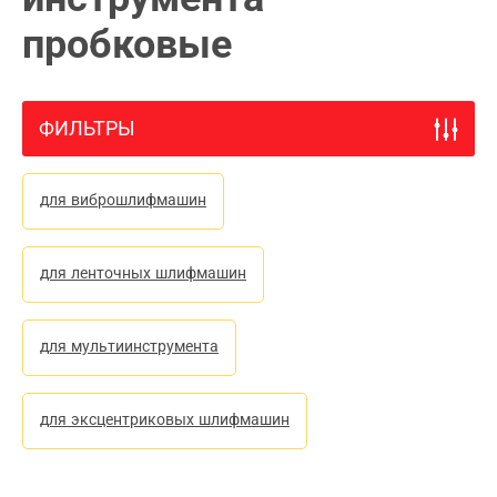
пробковые
ФИЛЬТРЫ
для виброшлифмашин
для ленточных шлифмашин
для мультиинструмента
для эксцентриковых шлифмашин