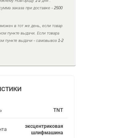
ижнему Новгороду 1-2 дня .
умма заказа при доставке - 2500
можен в тот же день, если товар
ном пункте выдачи. Если товара
ом пункте выдачи - самовывоз 1-2
ИСТИКИ
ь
TNT
эксцентриковая
нта
шлифмашина