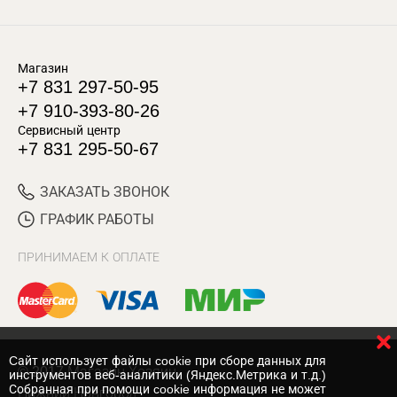
Магазин
+7 831 297-50-95
+7 910-393-80-26
Сервисный центр
+7 831 295-50-67
ЗАКАЗАТЬ ЗВОНОК
ГРАФИК РАБОТЫ
ПРИНИМАЕМ К ОПЛАТЕ
Cайт использует файлы cookie при сборе данных для
© 2017 Магазин Хозяин
инструментов веб-аналитики (Яндекс.Метрика и т.д.)
Собранная при помощи cookie информация не может
Нижний Новгород