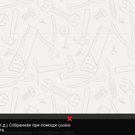
т.д.) Собранная при помощи cookie
та.
Вебмеханика
— создание сайта