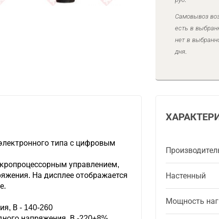
Самовывоз воз
есть в выбран
нет в выбранн
дня.
ХАРАКТЕР
электронного типа с цифровым
Производител
кропроцессорным управлением,
яжения. На дисплее отображается
Настенный
е.
Мощность наг
я, В - 140-260
ного напряжения, В -220±8%