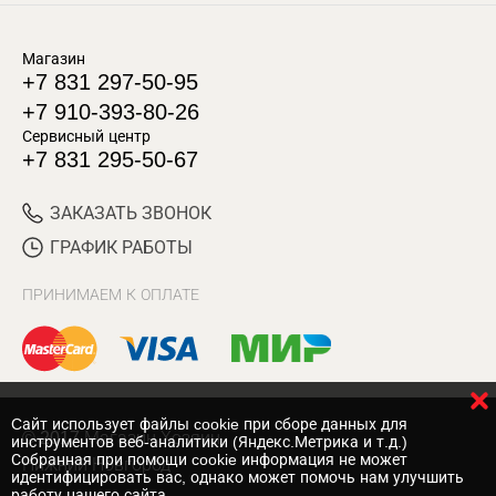
Магазин
+7 831 297-50-95
+7 910-393-80-26
Сервисный центр
+7 831 295-50-67
ЗАКАЗАТЬ ЗВОНОК
ГРАФИК РАБОТЫ
ПРИНИМАЕМ К ОПЛАТЕ
Cайт использует файлы cookie при сборе данных для
© 2017 Магазин Хозяин
инструментов веб-аналитики (Яндекс.Метрика и т.д.)
Собранная при помощи cookie информация не может
Нижний Новгород
идентифицировать вас, однако может помочь нам улучшить
работу нашего сайта.