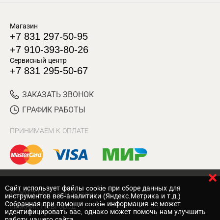
Магазин
+7 831 297-50-95
+7 910-393-80-26
Сервисный центр
+7 831 295-50-67
ЗАКАЗАТЬ ЗВОНОК
ГРАФИК РАБОТЫ
ПРИНИМАЕМ К ОПЛАТЕ
Cайт использует файлы cookie при сборе данных для
© 2017 Магазин Хозяин
инструментов веб-аналитики (Яндекс.Метрика и т.д.)
Собранная при помощи cookie информация не может
Нижний Новгород
идентифицировать вас, однако может помочь нам улучшить
работу нашего сайта.