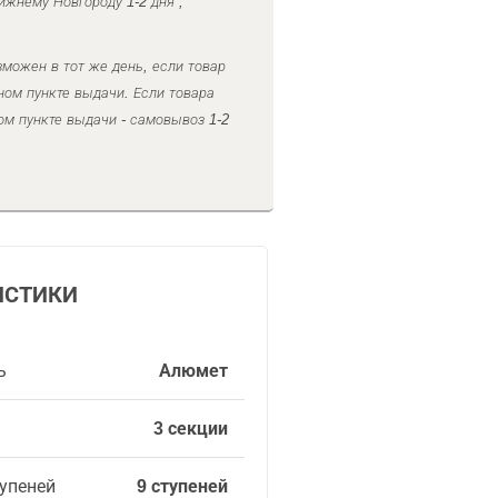
ижнему Новгороду 1-2 дня ,
можен в тот же день, если товар
ном пункте выдачи. Если товара
ом пункте выдачи - самовывоз 1-2
ИСТИКИ
ь
Алюмет
3 секции
упеней
9 ступеней