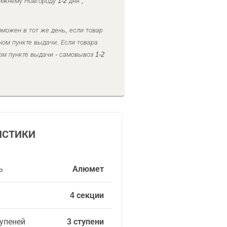
ижнему Новгороду 1-2 дня ,
можен в тот же день, если товар
ном пункте выдачи. Если товара
ом пункте выдачи - самовывоз 1-2
ИСТИКИ
ь
Алюмет
4 секции
упеней
3 ступени