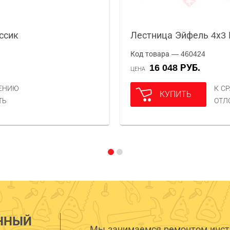
ссик
Лестница Эйфель 4х3 
Код товара — 460424
16 048 РУБ.
ЦЕНА
НЕНИЮ
К С
КУПИТЬ
ТЬ
ОТЛ
ННЫЙ
Мы занимаемся ремонтом инстр