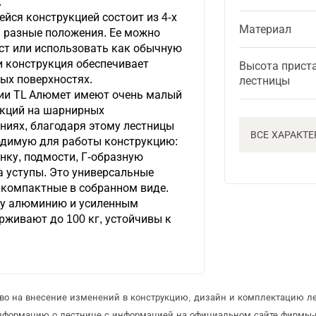
.
йся конструкцией состоит из 4-х
Материал
ь разные положения. Ее можно
ст или использовать как обычную
и конструкция обеспечивает
Высота прист
ых поверхностях.
лестницы
ии ТL Алюмет имеют очень малый
секций на шарнирных
иях, благодаря этому лестницы
ВСЕ ХАРАКТ
одимую для работы конструкцию:
нку, подмости, Г-образную
а уступы. Это универсальные
ь компактные в собранном виде.
у алюминию и усиленным
рживают до 100 кг, устойчивы к
аво на внесение изменений в конструкцию, дизайн и комплектацию л
информацию о лестнице с информацией на официальном сайте фирмы-