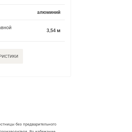
алюминий
авной
3,54 м
ЕРИСТИКИ
естницы без предварительного
производителя. Во избежание