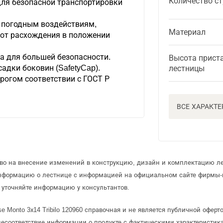
Количество ст
ля безопасной транспортировки
к погодным воздействиям,
Материал
 от расхождения в положении
а для большей безопасности.
Высота прист
адки боковин (SafetyCap).
лестницы
рогом соответствии с ГОСТ Р
ВСЕ ХАРАКТ
аво на внесение изменений в конструкцию, дизайн и комплектацию л
информацию о лестнице с информацией на официальном сайте фирмы-
уточняйте информацию у консультантов.
e Monto 3х14 Tribilo 120960 справочная и не является публичной офе
несоответствие информации о продукте с фактическими характеристика