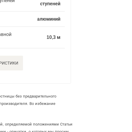
упеней
ступеней
алюминий
авной
10,3 м
ЕРИСТИКИ
естницы без предварительного
производителя. Во избежание
ртой, определяемой положениями Статьи
ми - опечатки, о которых мы просим