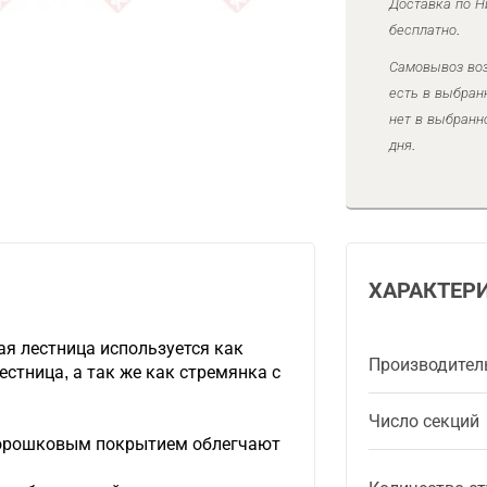
Доставка по Н
бесплатно.
Самовывоз воз
есть в выбран
нет в выбранн
дня.
ХАРАКТЕР
я лестница используется как
Производител
стница, а так же как стремянка с
Число секций
орошковым покрытием облегчают