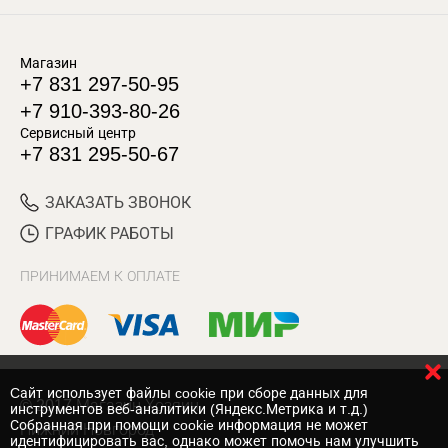
Магазин
+7 831 297-50-95
+7 910-393-80-26
Сервисный центр
+7 831 295-50-67
ЗАКАЗАТЬ ЗВОНОК
ГРАФИК РАБОТЫ
ПРИНИМАЕМ К ОПЛАТЕ
Cайт использует файлы cookie при сборе данных для
© 2017 Магазин Хозяин
инструментов веб-аналитики (Яндекс.Метрика и т.д.)
Собранная при помощи cookie информация не может
Нижний Новгород
идентифицировать вас, однако может помочь нам улучшить