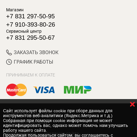
Магазин
+7 831 297-50-95
+7 910-393-80-26
Сервисный центр
+7 831 295-50-67
ЗАКАЗАТЬ ЗВОНОК
ГРАФИК РАБОТЫ
ПРИНИМАЕМ К ОПЛАТЕ
Cайт использует файлы cookie при сборе данных для
© 2017 Магазин Хозяин
инструментов веб-аналитики (Яндекс.Метрика и т.д.)
Собранная при помощи cookie информация не может
Нижний Новгород
идентифицировать вас, однако может помочь нам улучшить
работу нашего сайта.
Вебмеханика
— создание сайта
Продолжая пользоваться сайтом, вы соглашаетесь с