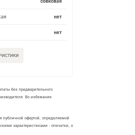
совковая
кая
нет
нет
ЕРИСТИКИ
опаты без предварительного
оизводителя. Во избежание
ся публичной офертой, определяемой
скими характеристиками - опечатки, о