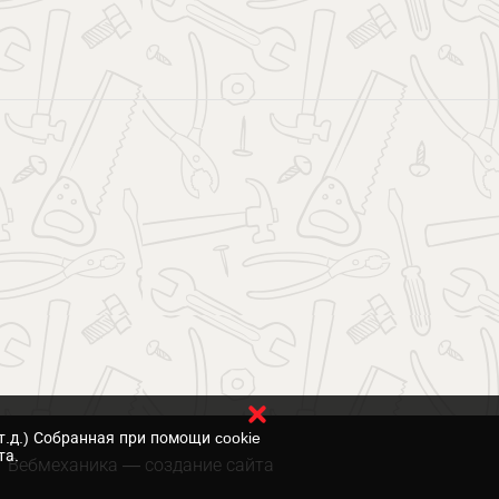
т.д.) Собранная при помощи cookie
та.
Вебмеханика
— создание сайта