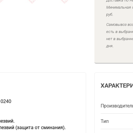
Доставка по Н
Минимальная с
руб.
Самовывоз воз
есть в выбран
нет в выбранн
дня.
ХАРАКТЕР
 0240
Производител
езвий.
Тип
езвий (защита от сминания).