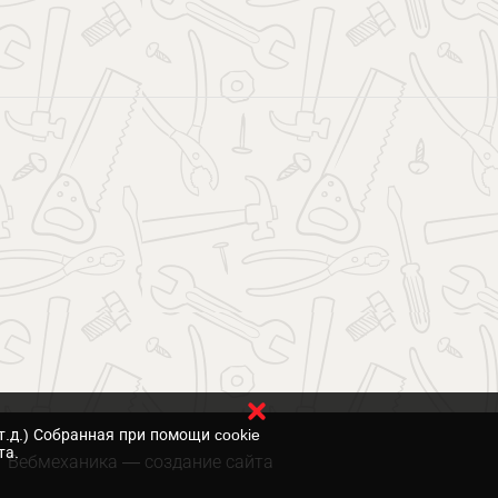
т.д.) Собранная при помощи cookie
та.
Вебмеханика
— создание сайта