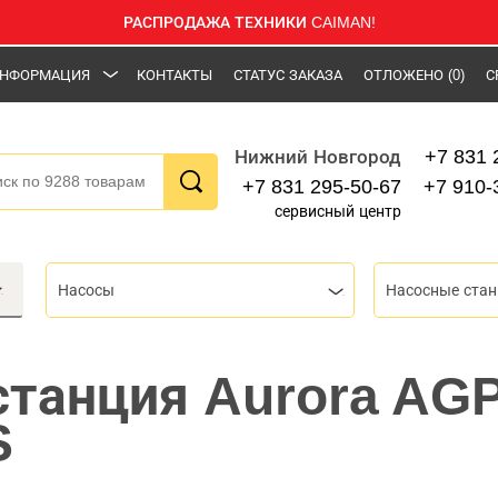
РАСПРОДАЖА ТЕХНИКИ CAIMAN!
НФОРМАЦИЯ
КОНТАКТЫ
СТАТУС ЗАКАЗА
ОТЛОЖЕНО
(0)
С
+7 831 
Нижний Новгород
+7 831 295-50-67
+7 910-
сервисный центр
Насосы
Насосные стан
станция Aurora AGP
S