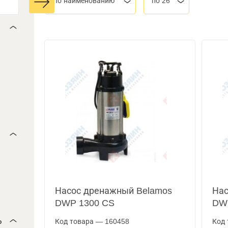
По наименованию
по 26
Насос дренажный Belamos
Нас
DWP 1300 CS
DWP
ь
Код товара — 160458
Код 