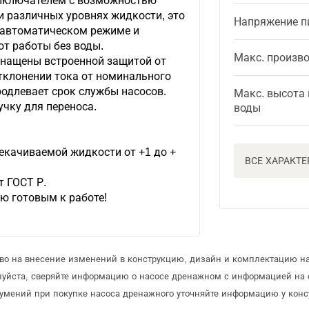
ыключателем с возможностью
и различных уровнях жидкости, это
Напряжение п
в автоматическом режиме и
от работы без воды.
Макс. произв
снащены встроенной защитой от
отклонении тока от номинального
родлевает срок службы насосов.
Макс. высота
чку для переноса.
воды
екачиваемой жидкости от +1 до +
ВСЕ ХАРАКТ
т ГОСТ Р.
ю готовым к работе!
аво на внесение изменений в конструкцию, дизайн и комплектацию н
луйста, сверяйте информацию о насосе дренажном с информацией на
умений при покупке насоса дренажного уточняйте информацию у конс