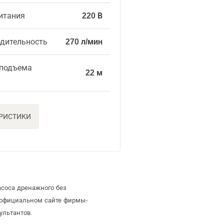
итания
220 В
одительность
270 л/мин
 подъема
22 м
ЕРИСТИКИ
асоса дренажного без
 официальном сайте фирмы-
ультантов.