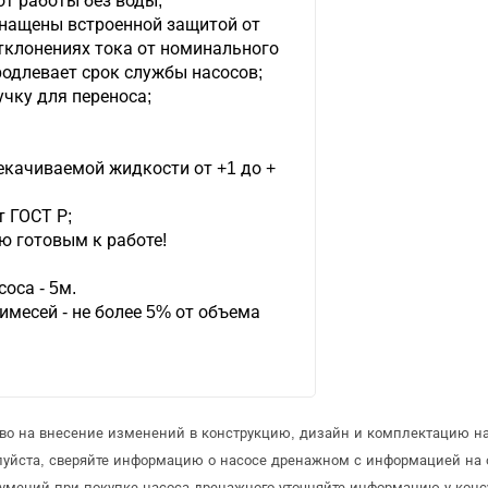
от работы без воды;
снащены встроенной защитой от
отклонениях тока от номинального
родлевает срок службы насосов;
чку для переноса;
екачиваемой жидкости от +1 до +
 ГОСТ Р;
ю готовым к работе!
оса - 5м.
месей - не более 5% от объема
аво на внесение изменений в конструкцию, дизайн и комплектацию н
луйста, сверяйте информацию о насосе дренажном с информацией на
умений при покупке насоса дренажного уточняйте информацию у конс