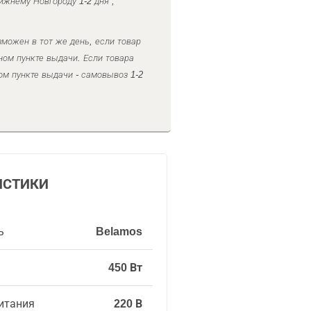
ижнему Новгороду 1-2 дня ,
можен в тот же день, если товар
ном пункте выдачи. Если товара
ом пункте выдачи - самовывоз 1-2
ИСТИКИ
ь
Belamos
450 Вт
итания
220 В