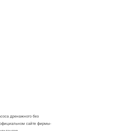
асоса дренажного без
 официальном сайте фирмы-
ультантов.