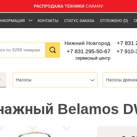
РАСПРОДАЖА ТЕХНИКИ CAIMAN!
НФОРМАЦИЯ
КОНТАКТЫ
СТАТУС ЗАКАЗА
ОТЛОЖЕНО
(0)
С
+7 831 
Нижний Новгород
+7 831 295-50-67
+7 910-
сервисный центр
Насосы
енажный Belamos D