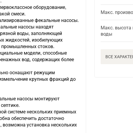
.
 первоклассное оборудование,
Макс. произв
акой смеси.
ализированные фекальные насосы.
кальные насосы находят
Макс. высота
грязной воды, заполняющей
воды
ых жидкостей, изобилующих
 промышленных стоков.
пециальные модели, способные
ВСЕ ХАРАКТ
ренажных вод, содержащих более
ельно оснащают режущим
змельчение крупных фракций до
кальные насосы монтируют
септике.
ной системе нескольких приемных
собна обеспечить достаточно
д, возможна установка нескольких