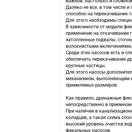
важной, настолько и сложной
Далеко не все, в том числе и
способно на перекачивание т
Для этого необходимы специ
В зависимости от модели фе
применение на откачивании 
затопленные подвалы, сточн
волокнистыми включениями,
Среди этих насосов есть и с
обеспечить перекачивание д
крупные частицы.
Для этого насосы дополнит
механизмом, выполняющим и
приемлемых размеров.
Как правило, дренажные фе
непосредственно в приемном 
При наличии в канализацион
колодцев, а такая схема спо
высокий уровень очистки во
фекальных насосов.