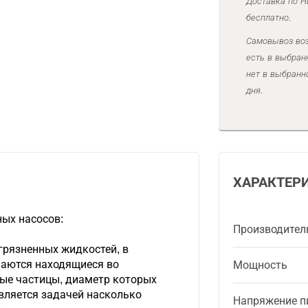
Доставка по Н
бесплатно.
Самовывоз воз
есть в выбран
нет в выбранн
дня.
ХАРАКТЕР
ых насосов:
Производител
грязненных жидкостей, в
чаются находящиеся во
Мощность
ые частицы, диаметр которых
вляется задачей насколько
Напряжение п