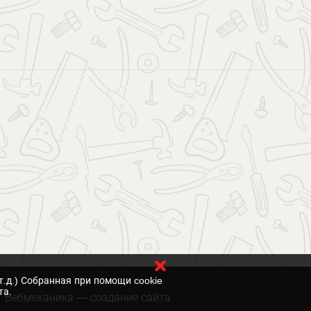
т.д.) Собранная при помощи cookie
та.
Вебмеханика
— создание сайта