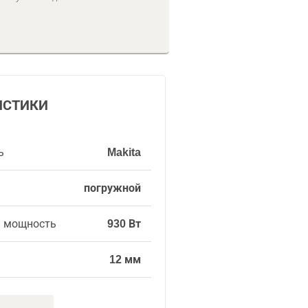
ИСТИКИ
ь
Makita
погружной
я мощность
930 Вт
12 мм