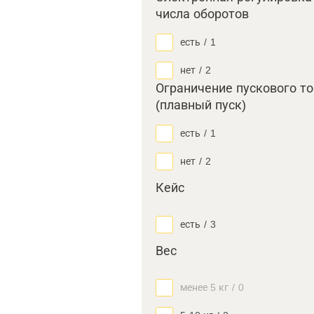
числа оборотов
есть
/
1
нет
/
2
Ограничение пускового т
(плавный пуск)
есть
/
1
нет
/
2
Кейс
есть
/
3
Вес
менее 5 кг
/
0