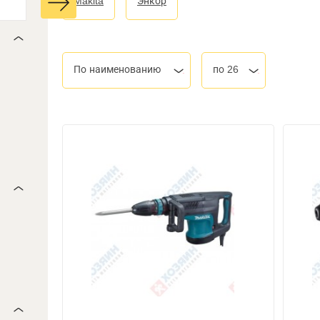
Makita
Энкор
По наименованию
по 26