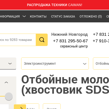
РАСПРОДАЖА ТЕХНИКИ CAIMAN!
НФОРМАЦИЯ
КОНТАКТЫ
СТАТУС ЗАКАЗА
ОТЛОЖЕНО
(0)
С
+7 831 
Нижний Новгород
+7 831 295-50-67
+7 910-
сервисный центр
Электроинструмент
Отбойн
Отбойные моло
(хвостовик SD